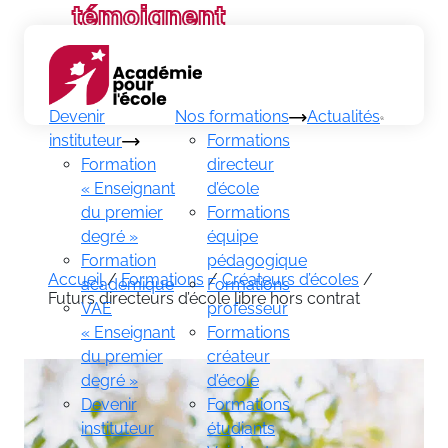
témoignent
Recherch
Devenir
Nos formations
Actualités
instituteur
Formations
Formation
directeur
« Enseignant
d’école
du premier
Formations
degré »
équipe
Formation
pédagogique
Accueil
/
Formations
/
Créateurs d’écoles
/
académique
Formations
Futurs directeurs d’école libre hors contrat
VAE
professeur
« Enseignant
Formations
du premier
créateur
degré »
d’école
Devenir
Formations
instituteur
étudiants