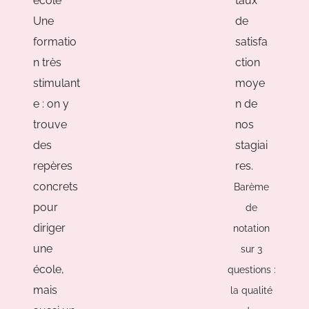
école
taux
Une
de
formatio
satisfa
n très
ction
stimulant
moye
e : on y
n de
trouve
nos
des
stagiai
repères
res.
concrets
Barème
pour
de
diriger
notation
une
sur 3
école,
questions :
mais
la qualité