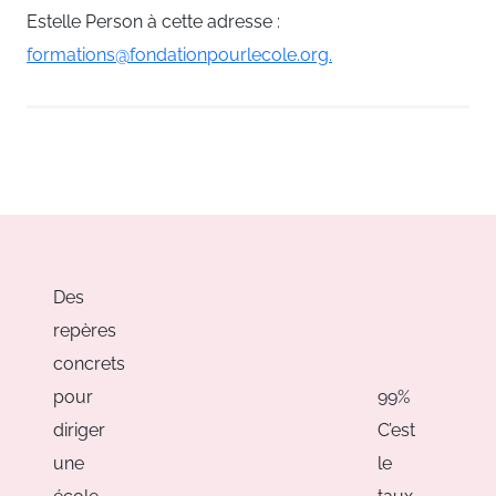
Estelle Person à cette adresse :
formations@fondationpourlecole.org
.
Des
repères
concrets
pour
99%
diriger
C’est
une
le