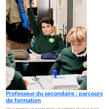
Pr
ca
re
Vou
bes
cet
org
séa
tra
Professeur du secondaire : parcours
3 j
de formation
Par
24