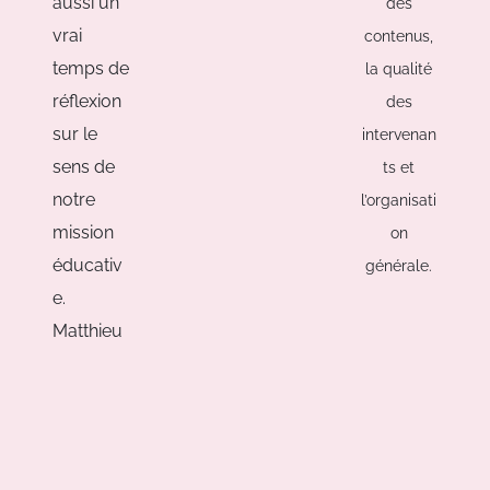
aussi un
des
vrai
contenus,
temps de
la qualité
réflexion
des
sur le
intervenan
sens de
ts et
notre
l’organisati
mission
on
éducativ
générale.
e.
Matthieu