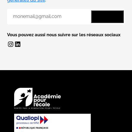
E
-
m
a
Vous pouvez aussi nous suivre sur les réseaux sociaux
i
Instagram
LinkedIn
l
*