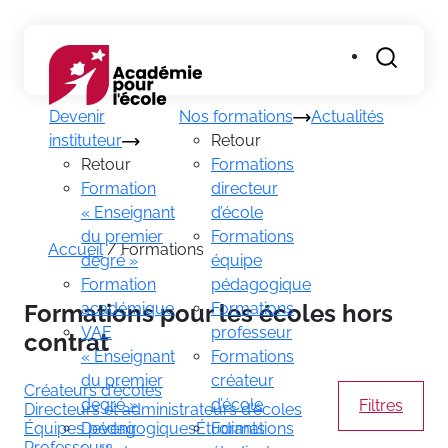
Recherch
Devenir
Nos formations
Actualités
instituteur
Retour
Retour
Formations
Formation
directeur
« Enseignant
d’école
du premier
Formations
Accueil
/
Formations
degré »
équipe
Formation
pédagogique
Formations pour les écoles hors
académique
Formations
VAE
professeur
contrat
« Enseignant
Formations
du premier
créateur
Créateurs d'écoles
degré »
d’école
Filtres
Directeurs et administrateurs d'écoles
Équipes pédagogiques
Devenir
Étudiants
Formations
Professeurs