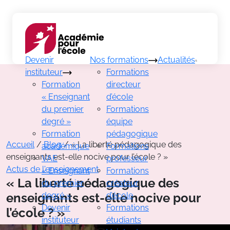
Aller
au
contenu
Recherch
Devenir
Nos formations
Actualités
instituteur
Formations
Formation
directeur
« Enseignant
d’école
du premier
Formations
degré »
équipe
Formation
pédagogique
Accueil
/
Blog
/
« La liberté pédagogique des
académique
Formations
enseignants est-elle nocive pour l’école ? »
VAE
professeur
Actus de l'enseignement
« Enseignant
Formations
« La liberté pédagogique des
du premier
créateur
enseignants est-elle nocive pour
degré »
d’école
Devenir
Formations
l’école ? »
instituteur
étudiants